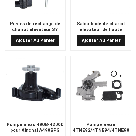
Pièces de rechange de
Saloudoïde de chariot
chariot élévateur SY
élévateur de haute
No.17131 Frein Master
qualité 130C3-82753
Ajouter Au Panier
Ajouter Au Panier
Cylinder avec 239A5-
40102,239A5-
40101,239G5-40102,3BA-
36-51141, BP01-002AA
Pompe à eau 490B-42000
Pompe à eau
pour Xinchai A490BPG
4TNE92/4TNE94/4TNE98
A495BPG MOTEUR FD30
avec joint, compatible