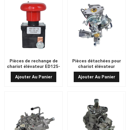
Pièces de rechange de
Pièces détachées pour
chariot élévateur ED125-
chariot élévateur
16 STROP STOP STOWS
K21/H15 : carburateur à
Ajouter Au Panier
Ajouter Au Panier
1220-500001-00
refroidissement par eau
à température contrôlée