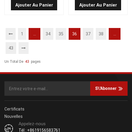
Ajouter Au Panier
Ajouter Au Panier
avec les moteurs diesel
Yanmar.
1
...
34
35
36
37
38
...
43
Un Total De
43
Pages
S\'abonner
Certificats
Nouvelles
Appelez-nous
Tél : +8619156583761