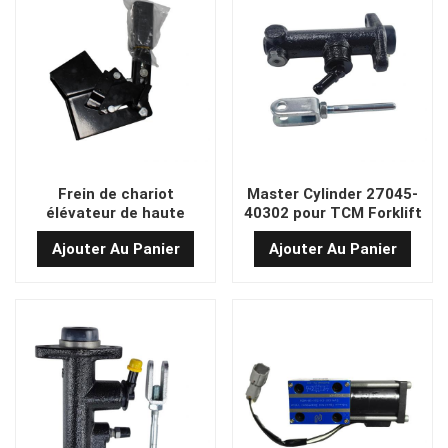
Frein de chariot
Master Cylinder 27045-
élévateur de haute
40302 pour TCM Forklift
qualité A73J3-60002
FB20-6 FB25-6 FD30T3Z
Ajouter Au Panier
Ajouter Au Panier
Nissan K21