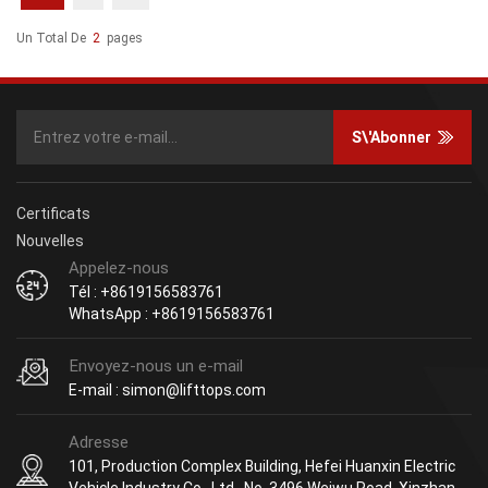
Un Total De
2
Pages
S\'abonner
Certificats
Nouvelles
Appelez-nous
Tél : +8619156583761
WhatsApp : +8619156583761
Envoyez-nous un e-mail
E-mail : simon@lifttops.com
Adresse
101, Production Complex Building, Hefei Huanxin Electric
Vehicle Industry Co., Ltd., No. 3496 Weiwu Road, Xinzhan