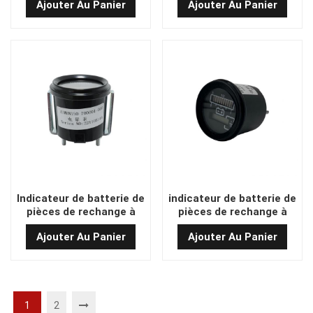
Ajouter Au Panier
Ajouter Au Panier
921100100094
921100100012/9000000760
Indicateur de batterie de
indicateur de batterie de
pièces de rechange à
pièces de rechange à
chariot de chariot
chariot de chariot
Ajouter Au Panier
Ajouter Au Panier
1
2