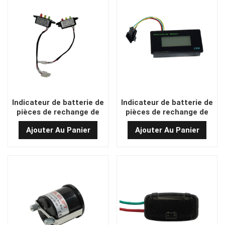
Indicateur de batterie de
Indicateur de batterie de
pièces de rechange de
pièces de rechange de
chariot de chariot
chariot élévateur
Ajouter Au Panier
Ajouter Au Panier
02.dlb.317715 /
70601000015