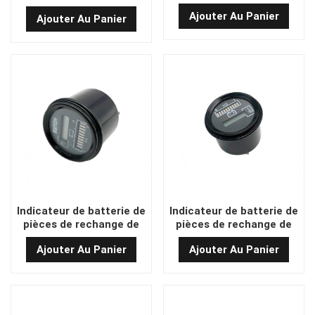
chariot élévateur OEM
chariot élévateur
Ajouter Au Panier
2001116002 B902B
Ajouter Au Panier
1701107004 B902C (24V)
(protection à basse
tension)
Indicateur de batterie de
Indicateur de batterie de
pièces de rechange de
pièces de rechange de
chariot de chariot
chariot élévateur
Ajouter Au Panier
Ajouter Au Panier
2001116002