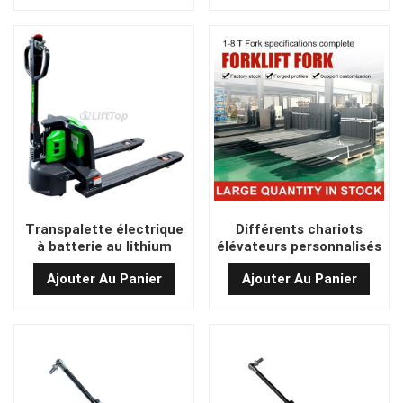
Transpalette électrique
Différents chariots
à batterie au lithium
élévateurs personnalisés
CBD15-N1D2L de 1,5
Prix d'usine fourches de
Ajouter Au Panier
Ajouter Au Panier
tonne pour la
chariot élévateur en gros
manutention de
matériaux