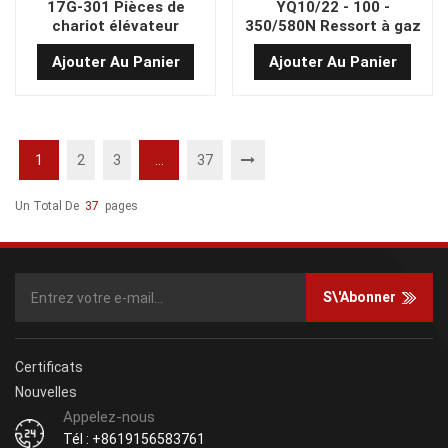
17G-301 Pièces de
YQ10/22 - 100 -
chariot élévateur
350/580N Ressort à gaz
système hydraulique
haute performance
Ajouter Au Panier
Ajouter Au Panier
vérin de levage
1
2
3
...
37
Un Total De
37
Pages
S\'abonner
Certificats
Nouvelles
Appelez-nous
Tél : +8619156583761