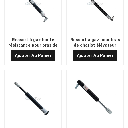
Ressort à gaz haute
Ressort à gaz pour bras
résistance pour bras de
de chariot élévateur
chariot élévateur Q19-
haute capacité Q19-325
Ajouter Au Panier
Ajouter Au Panier
282*90*750N
x 100 x 800 N