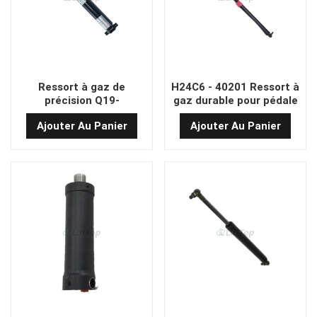
Ressort à gaz de
H24C6 - 40201 Ressort à
précision Q19-
gaz durable pour pédale
196*55*530N avec
de chariot élévateur
Ajouter Au Panier
Ajouter Au Panier
poignée conçue