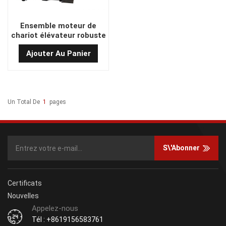
Ensemble moteur de
chariot élévateur robuste
haute performance C02-
Ajouter Au Panier
656
Un Total De
1
Pages
S\'abonner
Certificats
Nouvelles
Appelez-nous
Tél : +8619156583761