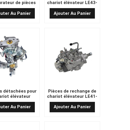
rateur de pièces
chariot élévateur LE43-
de rechange
T002G Saloude du
carburateur
outer Au Panier
Ajouter Au Panier
s détachées pour
Pièces de rechange de
ariot élévateur
chariot élévateur LE41-
5 : carburateur à
S001G Pompe diesel
dissement par eau
outer Au Panier
Ajouter Au Panier
 température
contrôlée