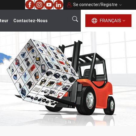
Se connecter
/
Registre
FRANÇAIS
teur
Contactez-Nous
français
English
русский
español
português
العربية