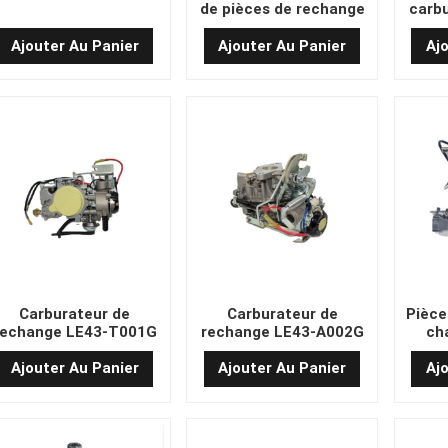
de pièces de rechange
carbu
de chariot
Ajouter Au Panier
Ajouter Au Panier
Aj
Carburateur de
Carburateur de
Pièce
rechange LE43-T001G
rechange LE43-A002G
ch
LE43-T001G
LE43-A002G
K21/H1
refroi
Ajouter Au Panier
Ajouter Au Panier
Aj
à