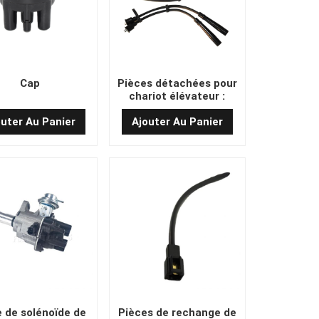
Cap
Pièces détachées pour
chariot élévateur :
câble de vérin/câble
d'allumage
outer Au Panier
Ajouter Au Panier
e de solénoïde de
Pièces de rechange de