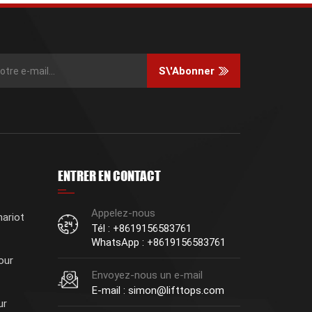
S\'abonner
ENTRER EN CONTACT
Appelez-nous
ariot
Tél : +8619156583761
WhatsApp : +8619156583761
our
Envoyez-nous un e-mail
E-mail : simon@lifttops.com
ur