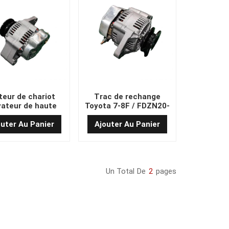
eur de chariot
Trac de rechange
vateur de haute
Toyota 7-8F / FDZN20-
qualité
30 / 2Z / 1DZ / 13Z / 14Z
Alternateur
outer Au Panier
Ajouter Au Panier
Un Total De
2
Pages