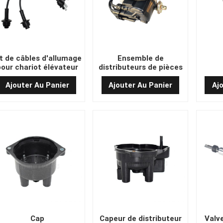
it de câbles d'allumage
Ensemble de
pour chariot élévateur
distributeurs de pièces
4Y
de rechange de chariot
élévateur
Ajouter Au Panier
Ajouter Au Panier
Aj
Cap
Capeur de distributeur
Valv