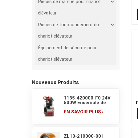
Pièces de marche pour chariot
élévateur
Pièces de fonctionnement du
chariot élévateur
Équipement de sécurité pour
chariot élévateur
Nouveaux Produits
1135-420000-F0 24V
500W Ensemble de
pompe de groupe
hydraulique pour
EN SAVOIR PLUS
transpalette
électrique EP F4 1,5 T
ZL10-210000-00 |