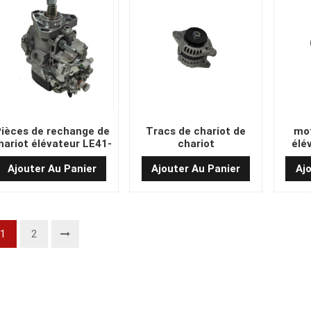
ièces de rechange de
Tracs de chariot de
mot
hariot élévateur LE41-
chariot
élé
M001G Pompe diesel
Ajouter Au Panier
Ajouter Au Panier
Aj
1
2