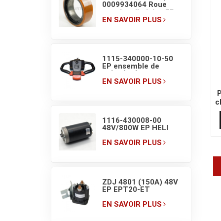
0009934064 Roue
motrice d'origine EP
pour transpalette
EN SAVOIR PLUS
électrique F4
210×70/83
1115-340000-10-50
EP ensemble de
poignée de
transpalette avec
EN SAVOIR PLUS
commutateurs
P
d'affichage
c
1116-430008-00
48V/800W EP HELI
moteur de pompe
hydraulique de
EN SAVOIR PLUS
transpalette
électrique
ZDJ 4801 (150A) 48V
EP EPT20-ET
Contacteur CC de
station de pompe de
EN SAVOIR PLUS
chariot élévateur