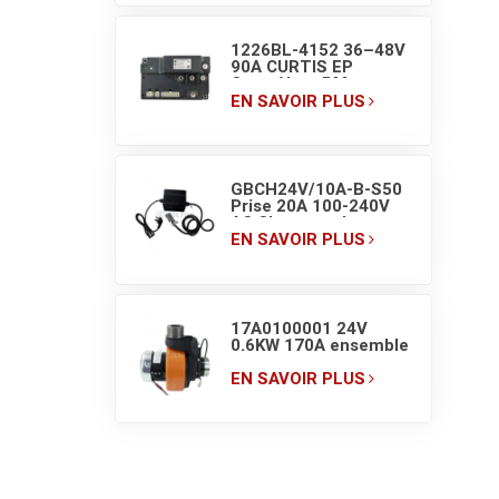
1226BL-4152 36–48V
90A CURTIS EP
Contrôleur PM pour
chariot élévateur
EN SAVOIR PLUS
GBCH24V/10A-B-S50
Prise 20A 100-240V
AC Chargeur de
batterie lithium pour
EN SAVOIR PLUS
chariot élévateur
17A0100001 24V
0.6KW 170A ensemble
d'entraînement de
transpalette
EN SAVOIR PLUS
électrique