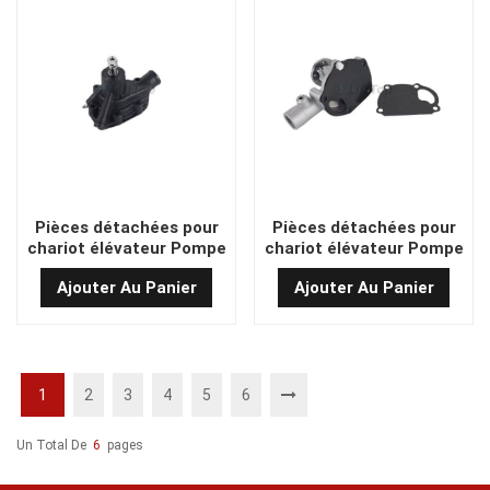
Pièces détachées pour
Pièces détachées pour
chariot élévateur Pompe
chariot élévateur Pompe
à eau hydraulique S4E
à eau hydraulique KM-
Ajouter Au Panier
Ajouter Au Panier
99AS6S
1
2
3
4
5
6
Un Total De
6
Pages