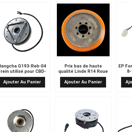
Hangcha G193-Reb-04
Prix ​​bas de haute
EP For
Frein utilisé pour CBD-
qualité Linde R14 Roue
8-
AC1-CDD-EP
d'entraînement 343 *
éle
135 * 80
Ajouter Au Panier
Ajouter Au Panier
Aj