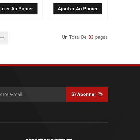
 RXD-08C-20-PEJR
roues motrices 140 x 55
outer Au Panier
Ajouter Au Panier
Un Total De
83
Pages
S\'abonner