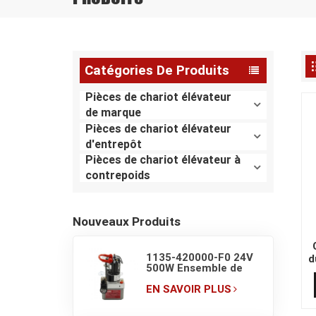
Catégories De Produits
Pièces de chariot élévateur
de marque
Pièces de chariot élévateur
d'entrepôt
Pièces de chariot élévateur à
contrepoids
Nouveaux Produits
1135-420000-F0 24V
d
500W Ensemble de
pompe de groupe
hydraulique pour
EN SAVOIR PLUS
transpalette
électrique EP F4 1,5 T