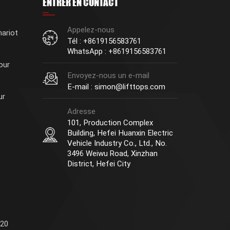
ENTRER EN CONTACT
Appelez-nous
ariot
Tél : +8619156583761
WhatsApp : +8619156583761
our
Envoyez-nous un e-mail
E-mail : simon@lifttops.com
ur
Adresse
101, Production Complex
Building, Hefei Huanxin Electric
Vehicle Industry Co., Ltd., No.
3496 Weiwu Road, Xinzhan
District, Hefei City
 20