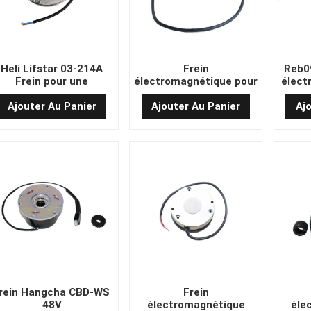
Heli Lifstar 03-214A
Frein
Reb0
Frein pour une
électromagnétique pour
élect
utilisation avec un
chariot élévateur G218-
moteur à 1,5
REB-04-10B(20)PKJ EP
Ajouter Au Panier
Ajouter Au Panier
Aj
rein Hangcha CBD-WS
Frein
48V
électromagnétique
éle