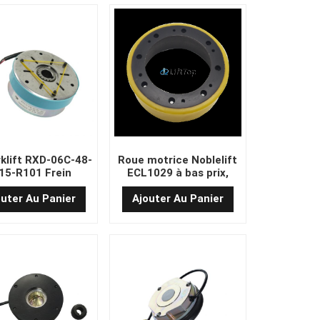
klift RXD-06C-48-
Roue motrice Noblelift
15-R101 Frein
ECL1029 à bas prix,
ctromagnétique
taille 210 x 75/83 mm
outer Au Panier
Ajouter Au Panier