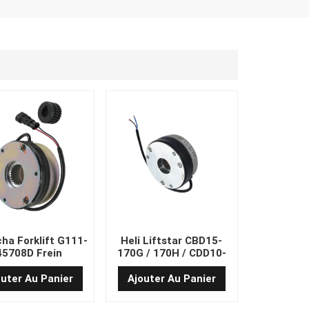
ha Forklift G111-
Heli Liftstar CBD15-
45708D Frein
170G / 170H / CDD10-
ctromagnétique
070
outer Au Panier
Ajouter Au Panier