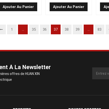
Noblelift ZDS-48V
Linde
Ajouter Au Panier
Ajouter Au Panier
Aj
1
...
35
36
37
38
39
...
83
nt À La Newsletter
nières offres de HUAN XIN
ectrique