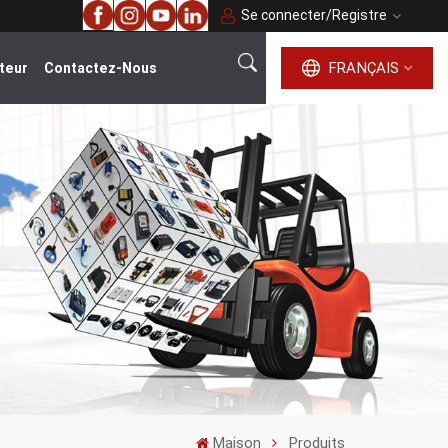
Se connecter
/
Registre
FRANÇAIS
teur
Contactez-Nous
français
English
русский
español
português
العربية
Maison
Produits