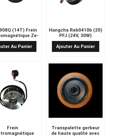
908Q (14T) Frein
Hangcha Reb0410b (20)
romagnétique Ze-
PFJ (24V, 30W)
R 25W
outer Au Panier
Ajouter Au Panier
Frein
Transpalette gerbeur
ctromagnétique
de haute qualité avec