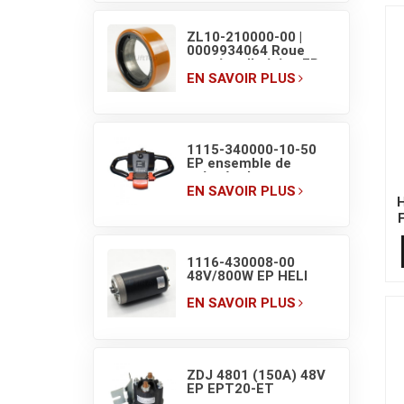
ZL10-210000-00 |
0009934064 Roue
motrice d'origine EP
pour transpalette
EN SAVOIR PLUS
électrique F4
210×70/83
1115-340000-10-50
EP ensemble de
poignée de
transpalette avec
EN SAVOIR PLUS
commutateurs
d'affichage
1116-430008-00
48V/800W EP HELI
moteur de pompe
hydraulique de
EN SAVOIR PLUS
transpalette
électrique
ZDJ 4801 (150A) 48V
EP EPT20-ET
Contacteur CC de