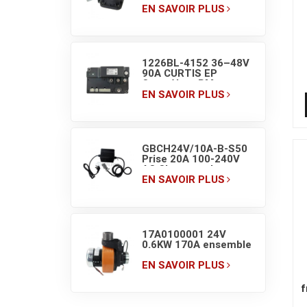
station de pompe de
EN SAVOIR PLUS
chariot élévateur
1226BL-4152 36–48V
90A CURTIS EP
Contrôleur PM pour
chariot élévateur
EN SAVOIR PLUS
GBCH24V/10A-B-S50
Prise 20A 100-240V
AC Chargeur de
batterie lithium pour
EN SAVOIR PLUS
chariot élévateur
17A0100001 24V
0.6KW 170A ensemble
d'entraînement de
transpalette
EN SAVOIR PLUS
électrique
f