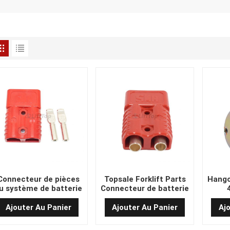
Connecteur de pièces
Topsale Forklift Parts
Hangc
u système de batterie
Connecteur de batterie
de chariot élévateur
SMH175A
éle
SMH175A
Ajouter Au Panier
Ajouter Au Panier
Aj